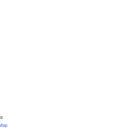
00
 Map