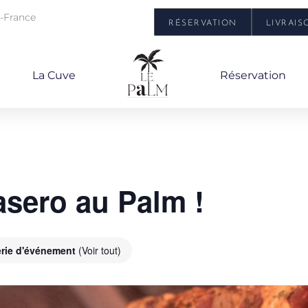
e-France
RÉSERVATION
LIVRAIS
La Cuve
Réservation
asero au Palm !
érie d'événement
(Voir tout)