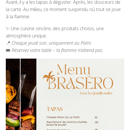
Avant, il y a les tapas à déguster. Après, les douceurs de
la carte. Au milieu, ce moment suspendu où tout se joue
à la flamme.
✨ Une cuisine sincère, des produits choisis, une
atmosphère unique.
📍
Chaque jeudi soir, uniquement au Palm.
🎟️
Réservez votre table – la flamme n’attend pas.