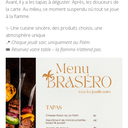
Avant, il y a les tapas à déguster. Après, les douceurs de
la carte. Au milieu, ce moment suspendu où tout se joue
à la flamme.
✨ Une cuisine sincère, des produits choisis, une
atmosphère unique.
📍
Chaque jeudi soir, uniquement au Palm.
🎟️
Réservez votre table – la flamme n’attend pas.