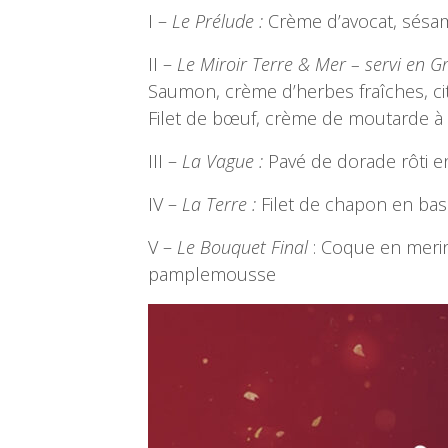
I –
Le Prélude :
Crème d’avocat, sésame
II –
Le Miroir Terre & Mer – servi en Gr
Saumon, crème d’herbes fraîches, cit
Filet de bœuf, crème de moutarde à l
III –
La Vague :
Pavé de dorade rôti en
IV –
La Terre :
Filet de chapon en bass
V –
Le Bouquet Final
: Coque en merin
pamplemousse