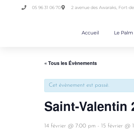
05 96 31 06 70
2 avenue des Awaraks, Fort-d
Accueil
Le Palm
« Tous les Évènements
Cet évènement est passé.
Saint-Valentin
14 février @ 7:00 pm
-
15 février @