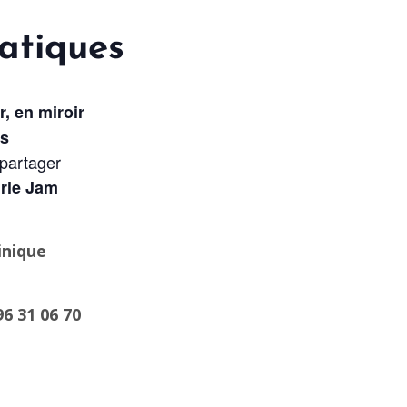
atiques
, en miroir
es
 partager
urie Jam
inique
6 31 06 70