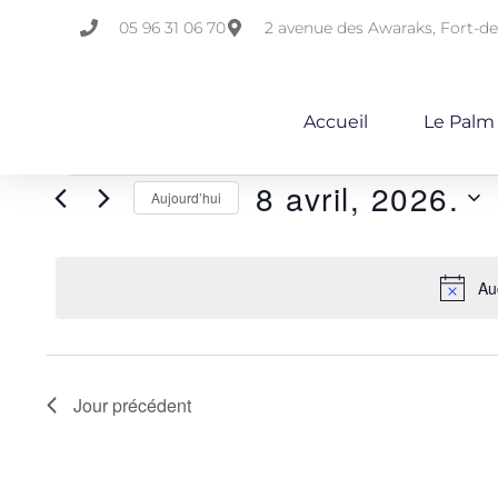
05 96 31 06 70
2 avenue des Awaraks, Fort-d
Accueil
Le Palm
8 avril, 2026.
Aujourd’hui
Sélectionnez
une
Au
date.
Jour précédent