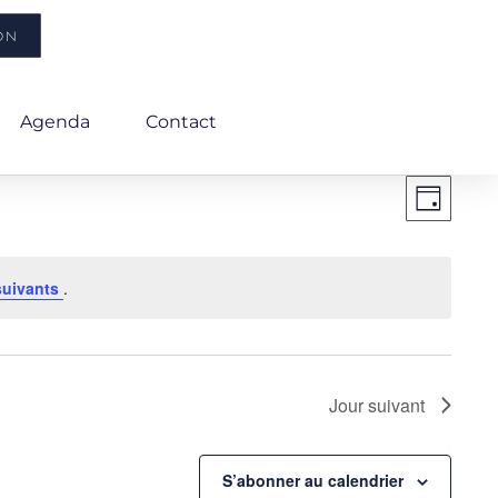
ON
Agenda
Contact
Naviga
NA
JOUR
de
vues
PA
Évènem
suivants
.
CO
Jour suivant
S’abonner au calendrier